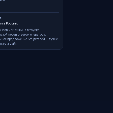
ывов
и
и в России:
ызов или тишина в трубке.
аузой перед ответом оператора.
мное предложение без деталей — лучше
нию и сайт.