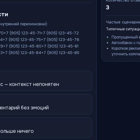
Количество отз
3
сти
Частые сценари
внутренней перелинковки):
Типичные ситуаци
70
+7 (905) 123-45-71
+7 (905) 123-45-72
Пропущенный в
74
+7 (905) 123-45-75
+7 (905) 123-45-76
Автообзвон с п
79
+7 (905) 123-45-80
+7 (905) 123-45-81
Короткое рекла
83
+7 (905) 123-45-84
+7 (905) 123-45-85
уточнить компа
ос — контекст непонятен
ентарий без эмоций
 больше ничего