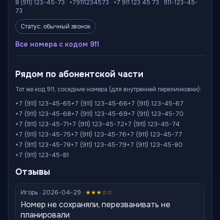
8 (911) 123-45-73 · +79111234573 · +7 911 123 45 73 · 911-123-45-
73
Статус: обычный звонок
Все номера с кодом 911
Рядом по абонентской части
Тот же код 911, соседние номера (для внутренней перелинковки):
+7 (911) 123-45-65
+7 (911) 123-45-66
+7 (911) 123-45-67
+7 (911) 123-45-68
+7 (911) 123-45-69
+7 (911) 123-45-70
+7 (911) 123-45-71
+7 (911) 123-45-72
+7 (911) 123-45-74
+7 (911) 123-45-75
+7 (911) 123-45-76
+7 (911) 123-45-77
+7 (911) 123-45-78
+7 (911) 123-45-79
+7 (911) 123-45-80
+7 (911) 123-45-81
Отзывы
Игорь · 2026-04-29 ·
★★★☆☆
Номер не сохраняли, перезванивать не
планировали