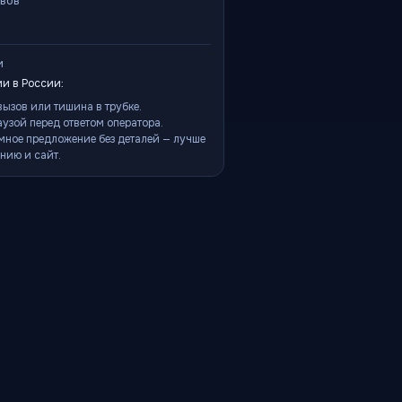
ывов
и
и в России:
ызов или тишина в трубке.
аузой перед ответом оператора.
мное предложение без деталей — лучше
нию и сайт.