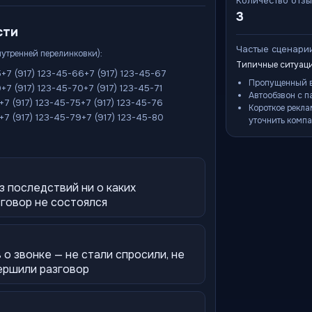
Количество отз
3
сти
Частые сценари
нутренней перелинковки):
Типичные ситуаци
5
+7 (917) 123-45-66
+7 (917) 123-45-67
Пропущенный в
9
+7 (917) 123-45-70
+7 (917) 123-45-71
Автообзвон с п
+7 (917) 123-45-75
+7 (917) 123-45-76
Короткое рекла
+7 (917) 123-45-79
+7 (917) 123-45-80
уточнить компа
з последствий ни о каких
зговор не состоялся
о звонке — не стали спросили, не
ершили разговор