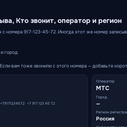
зыва, Кто звонит, оператор и регион
 с номера 917-123-45-72. Иногда этот же номер записываю
и город.
 Если вам тоже звонили с этого номера — добавьте коро
Оператор
МТС
Город
—
· +79171234572 · +7 917 123 45 72
Регион регистр
Россия