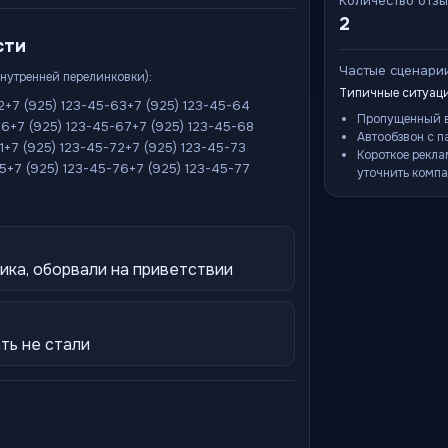
Количество отз
2
сти
Частые сценари
внутренней перелинковки):
Типичные ситуаци
2
+7 (925) 123-45-63
+7 (925) 123-45-64
Пропущенный в
66
+7 (925) 123-45-67
+7 (925) 123-45-68
Автообзвон с п
1
+7 (925) 123-45-72
+7 (925) 123-45-73
Короткое рекла
75
+7 (925) 123-45-76
+7 (925) 123-45-77
уточнить компа
ика, оборвали на приветствии
ть не стали