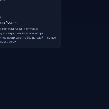
ывов
и
и в России:
ызов или тишина в трубке.
аузой перед ответом оператора.
мное предложение без деталей — лучше
нию и сайт.