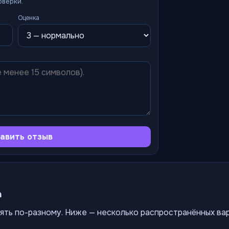
оверки.
Оценка
авить отзыв
а
ять по-разному. Ниже — несколько распространённых ва