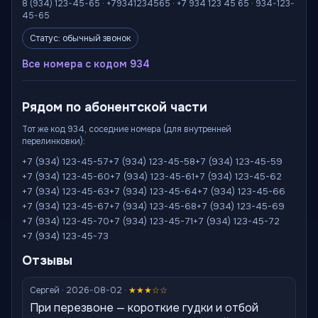
8 (934) 123-45-65 · +79341234565 · +7 934 123 45 65 · 934-123-
45-65
Статус: обычный звонок
Все номера с кодом 934
Рядом по абонентской части
Тот же код 934, соседние номера (для внутренней
перелинковки):
+7 (934) 123-45-57
+7 (934) 123-45-58
+7 (934) 123-45-59
+7 (934) 123-45-60
+7 (934) 123-45-61
+7 (934) 123-45-62
+7 (934) 123-45-63
+7 (934) 123-45-64
+7 (934) 123-45-66
+7 (934) 123-45-67
+7 (934) 123-45-68
+7 (934) 123-45-69
+7 (934) 123-45-70
+7 (934) 123-45-71
+7 (934) 123-45-72
+7 (934) 123-45-73
Отзывы
Сергей · 2026-08-02 ·
★★★☆☆
При перезвоне — короткие гудки и отбой