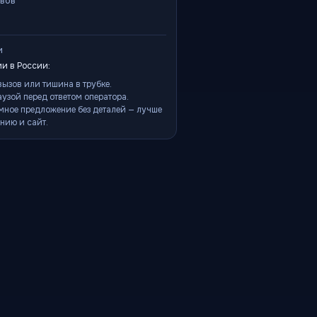
ывов
и
и в России:
ызов или тишина в трубке.
аузой перед ответом оператора.
мное предложение без деталей — лучше
нию и сайт.