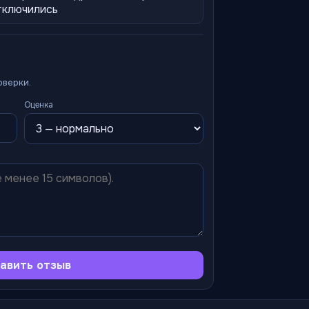
тключились
оверки.
Оценка
авить отзыв