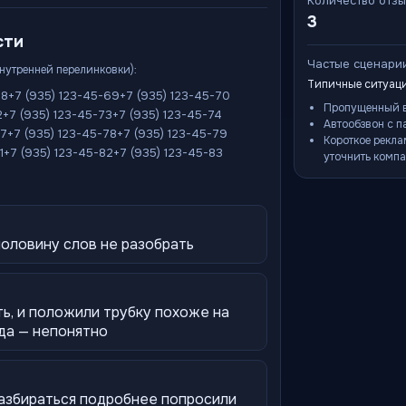
Количество отз
3
сти
Частые сценари
внутренней перелинковки):
Типичные ситуаци
68
+7 (935) 123-45-69
+7 (935) 123-45-70
Пропущенный в
2
+7 (935) 123-45-73
+7 (935) 123-45-74
Автообзвон с п
77
+7 (935) 123-45-78
+7 (935) 123-45-79
Короткое рекла
1
+7 (935) 123-45-82
+7 (935) 123-45-83
уточнить компа
половину слов не разобрать
ть, и положили трубку похоже на
уда — непонятно
разбираться подробнее попросили