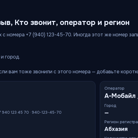
зыв, Кто звонит, оператор и регион
 с номера +7 (940) 123-45-70. Иногда этот же номер запи
и город.
Если вам тоже звонили с этого номера — добавьте корот
Оператор
А-Мобайл 
Город
—
7 940 123 45 70 · 940-123-45-70
Регион регистр
Абхазия