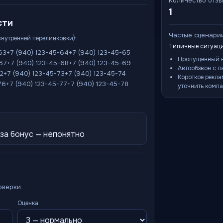
Количество отз
1
сти
Частые сценари
внутренней перелинковки):
Типичные ситуаци
63
+7 (940) 123-45-64
+7 (940) 123-45-65
Пропущенный в
-67
+7 (940) 123-45-68
+7 (940) 123-45-69
Автообзвон с п
72
+7 (940) 123-45-73
+7 (940) 123-45-74
Короткое рекла
76
+7 (940) 123-45-77
+7 (940) 123-45-78
уточнить компа
 за бонус — непонятно
оверки.
Оценка