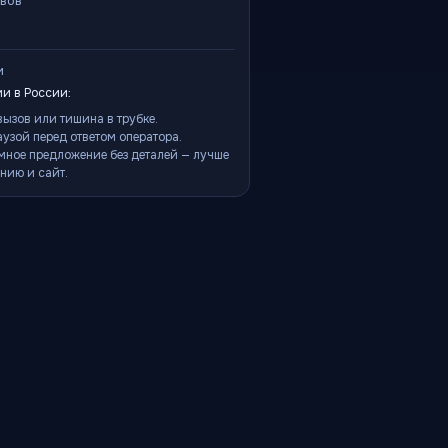
ывов
и
и в России:
ызов или тишина в трубке.
аузой перед ответом оператора.
мное предложение без деталей — лучше
нию и сайт.