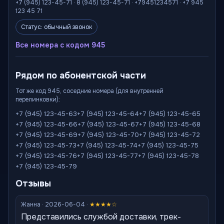
+7 (945) 123-45-71 · 8 (945) 123-45-71 · +79451234571 · +7 945
123 45 71
Статус: обычный звонок
Все номера с кодом 945
Рядом по абонентской части
Тот же код 945, соседние номера (для внутренней
перелинковки):
+7 (945) 123-45-63
+7 (945) 123-45-64
+7 (945) 123-45-65
+7 (945) 123-45-66
+7 (945) 123-45-67
+7 (945) 123-45-68
+7 (945) 123-45-69
+7 (945) 123-45-70
+7 (945) 123-45-72
+7 (945) 123-45-73
+7 (945) 123-45-74
+7 (945) 123-45-75
+7 (945) 123-45-76
+7 (945) 123-45-77
+7 (945) 123-45-78
+7 (945) 123-45-79
Отзывы
Жанна · 2026-06-04 ·
★★★★☆
Представились службой доставки, трек-