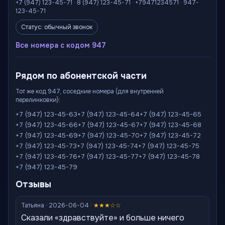
+7 (947) 123-45-71 · 8 (947) 123-45-71 · +79471234571 · 947-
123-45-71
Статус: обычный звонок
Все номера с кодом 947
Рядом по абонентской части
Тот же код 947, соседние номера (для внутренней
перелинковки):
+7 (947) 123-45-63
+7 (947) 123-45-64
+7 (947) 123-45-65
+7 (947) 123-45-66
+7 (947) 123-45-67
+7 (947) 123-45-68
+7 (947) 123-45-69
+7 (947) 123-45-70
+7 (947) 123-45-72
+7 (947) 123-45-73
+7 (947) 123-45-74
+7 (947) 123-45-75
+7 (947) 123-45-76
+7 (947) 123-45-77
+7 (947) 123-45-78
+7 (947) 123-45-79
Отзывы
Татьяна · 2026-06-04 ·
★★★☆☆
Сказали «здравствуйте» и больше ничего