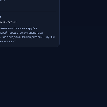
ывов
и
и в России:
ызов или тишина в трубке.
аузой перед ответом оператора.
мное предложение без деталей — лучше
нию и сайт.