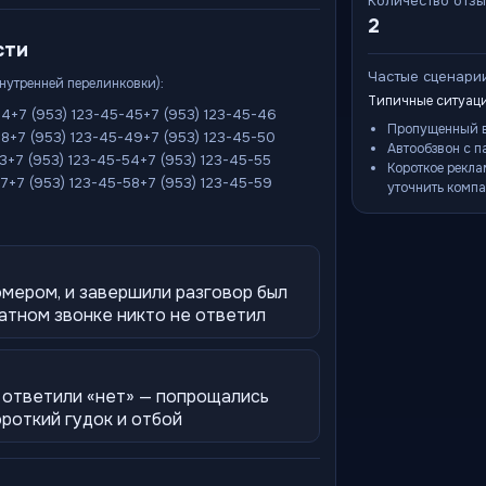
Количество отз
2
сти
Частые сценари
внутренней перелинковки):
Типичные ситуаци
44
+7 (953) 123-45-45
+7 (953) 123-45-46
Пропущенный в
48
+7 (953) 123-45-49
+7 (953) 123-45-50
Автообзвон с п
53
+7 (953) 123-45-54
+7 (953) 123-45-55
Короткое рекла
57
+7 (953) 123-45-58
+7 (953) 123-45-59
уточнить компа
омером, и завершили разговор был
атном звонке никто не ответил
, ответили «нет» — попрощались
ороткий гудок и отбой