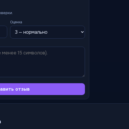
оверки.
Оценка
авить отзыв
а