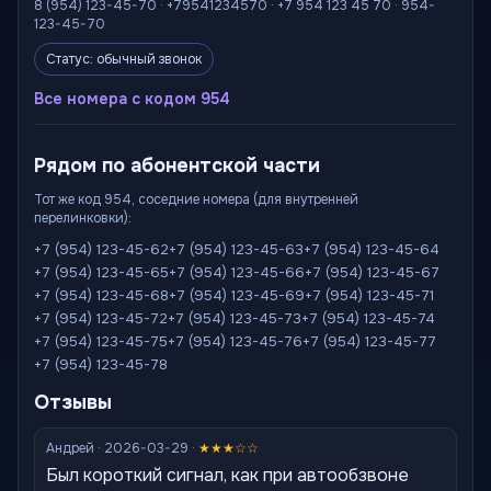
8 (954) 123-45-70 · +79541234570 · +7 954 123 45 70 · 954-
123-45-70
Статус: обычный звонок
Все номера с кодом 954
Рядом по абонентской части
Тот же код 954, соседние номера (для внутренней
перелинковки):
+7 (954) 123-45-62
+7 (954) 123-45-63
+7 (954) 123-45-64
+7 (954) 123-45-65
+7 (954) 123-45-66
+7 (954) 123-45-67
+7 (954) 123-45-68
+7 (954) 123-45-69
+7 (954) 123-45-71
+7 (954) 123-45-72
+7 (954) 123-45-73
+7 (954) 123-45-74
+7 (954) 123-45-75
+7 (954) 123-45-76
+7 (954) 123-45-77
+7 (954) 123-45-78
Отзывы
Андрей · 2026-03-29 ·
★★★☆☆
Был короткий сигнал, как при автообзвоне