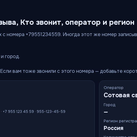
зыва, Кто звонит, оператор и регион
 с номера +79551234559. Иногда этот же номер записываю
и город.
 Если вам тоже звонили с этого номера — добавьте коро
Оператор
Сотовая с
Город
—
 · +7 955 123 45 59 · 955-123-45-59
Регион регистр
Россия