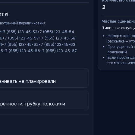
Количество отз
2
сти
Частые сценари
внутренней перелинковки):
Типичные ситуаци
2
+7 (955) 123-45-53
+7 (955) 123-45-54
Номер может о
56
+7 (955) 123-45-57
+7 (955) 123-45-58
рассылке — уто
1
+7 (955) 123-45-62
+7 (955) 123-45-63
Пропущенный в
65
+7 (955) 123-45-66
+7 (955) 123-45-67
пояснений.
Если просят да
это мошенничес
анивать не планировали
рённости, трубку положили