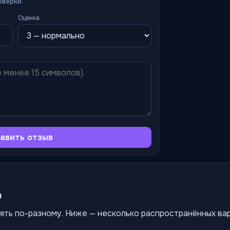
оверки.
Оценка
авить отзыв
а
ять по-разному. Ниже — несколько распространённых ва