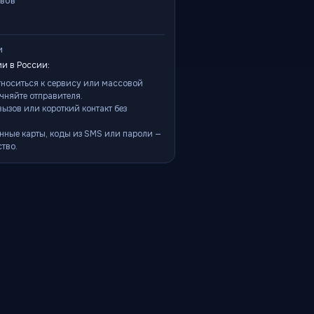
ывов
и
и в России:
тноситься к сервису или массовой
чняйте отправителя.
ызов или короткий контакт без
нные карты, коды из SMS или пароли —
тво.