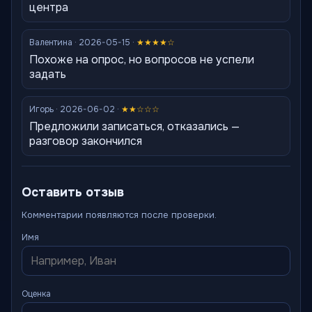
центра
Валентина · 2026-05-15 ·
★★★★☆
Похоже на опрос, но вопросов не успели
задать
Игорь · 2026-06-02 ·
★★☆☆☆
Предложили записаться, отказались —
разговор закончился
Оставить отзыв
Комментарии появляются после проверки.
Имя
Оценка