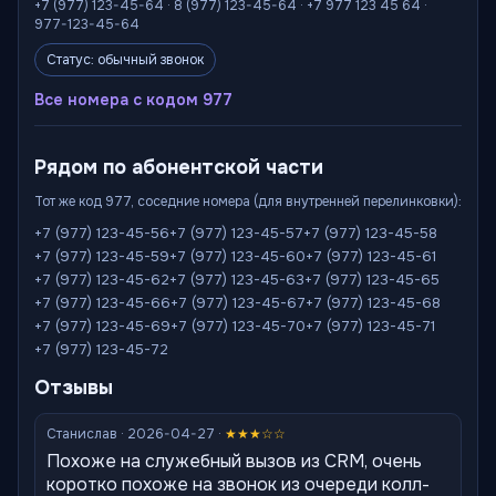
+7 (977) 123-45-64 · 8 (977) 123-45-64 · +7 977 123 45 64 ·
977-123-45-64
Статус: обычный звонок
Все номера с кодом 977
Рядом по абонентской части
Тот же код 977, соседние номера (для внутренней перелинковки):
+7 (977) 123-45-56
+7 (977) 123-45-57
+7 (977) 123-45-58
+7 (977) 123-45-59
+7 (977) 123-45-60
+7 (977) 123-45-61
+7 (977) 123-45-62
+7 (977) 123-45-63
+7 (977) 123-45-65
+7 (977) 123-45-66
+7 (977) 123-45-67
+7 (977) 123-45-68
+7 (977) 123-45-69
+7 (977) 123-45-70
+7 (977) 123-45-71
+7 (977) 123-45-72
Отзывы
Станислав · 2026-04-27 ·
★★★☆☆
Похоже на служебный вызов из CRM, очень
коротко похоже на звонок из очереди колл-