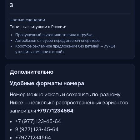
3
Частые сценарии
Типичные ситуации в России:
Пропущенный вызов или тишина в трубке.
Автообзвон с паузой перед ответом оператора.
Короткое рекламное предложение без деталей — лучше
уточнить компанию и сайт.
Дополнительно
Удобные форматы номера
Номер можно искать и сохранять по-разному.
Ниже — несколько распространённых вариантов
записи для
+79771234564
:
+7 (977) 123-45-64
8 (977) 123-45-64
+79771234564