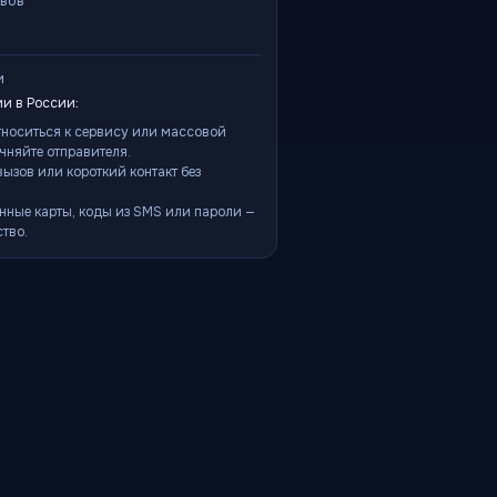
ывов
и
и в России:
тноситься к сервису или массовой
чняйте отправителя.
ызов или короткий контакт без
нные карты, коды из SMS или пароли —
тво.