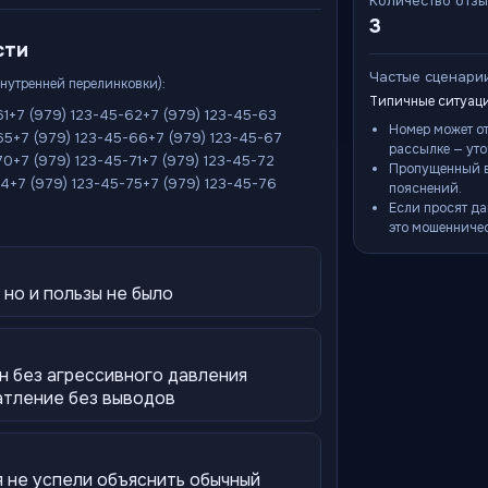
Количество отз
3
сти
Частые сценари
внутренней перелинковки):
Типичные ситуаци
61
+7 (979) 123-45-62
+7 (979) 123-45-63
Номер может о
65
+7 (979) 123-45-66
+7 (979) 123-45-67
рассылке — уто
70
+7 (979) 123-45-71
+7 (979) 123-45-72
Пропущенный в
74
+7 (979) 123-45-75
+7 (979) 123-45-76
пояснений.
Если просят да
это мошенничес
 но и пользы не было
н без агрессивного давления
атление без выводов
 не успели объяснить обычный