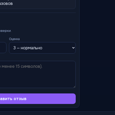
ызовов
оверки.
Оценка
авить отзыв