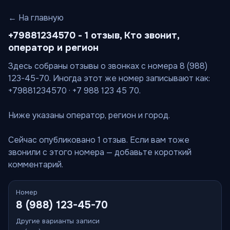
← На главную
+79881234570 - 1 отзыв, Кто звонит,
оператор и регион
Здесь собраны отзывы о звонках с номера 8 (988)
123-45-70. Иногда этот же номер записывают как:
+79881234570 · +7 988 123 45 70.
Ниже указаны оператор, регион и город.
Сейчас опубликовано 1 отзыв. Если вам тоже
звонили с этого номера — добавьте короткий
комментарий.
Номер
8 (988) 123-45-70
Другие варианты записи