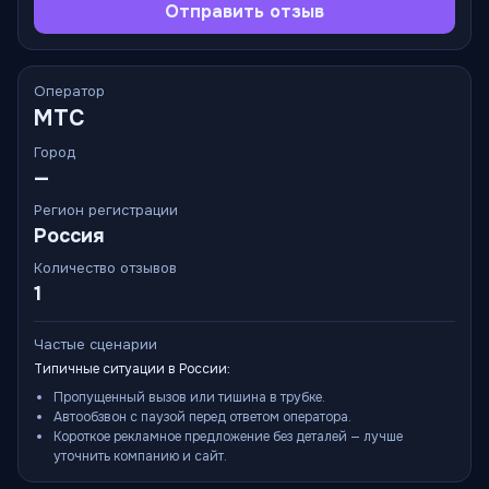
Отправить отзыв
Оператор
МТС
Город
—
Регион регистрации
Россия
Количество отзывов
1
Частые сценарии
Типичные ситуации в России:
Пропущенный вызов или тишина в трубке.
Автообзвон с паузой перед ответом оператора.
Короткое рекламное предложение без деталей — лучше
уточнить компанию и сайт.