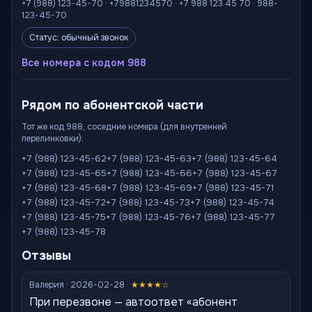
+7 (988) 123-45-70 · +79881234570 · +7 988 123 45 70 · 988-
123-45-70
Статус: обычный звонок
Все номера с кодом 988
Рядом по абонентской части
Тот же код 988, соседние номера (для внутренней
перелинковки):
+7 (988) 123-45-62
+7 (988) 123-45-63
+7 (988) 123-45-64
+7 (988) 123-45-65
+7 (988) 123-45-66
+7 (988) 123-45-67
+7 (988) 123-45-68
+7 (988) 123-45-69
+7 (988) 123-45-71
+7 (988) 123-45-72
+7 (988) 123-45-73
+7 (988) 123-45-74
+7 (988) 123-45-75
+7 (988) 123-45-76
+7 (988) 123-45-77
+7 (988) 123-45-78
Отзывы
Валерия · 2026-02-28 ·
★★★★☆
При перезвоне — автоответ «абонент