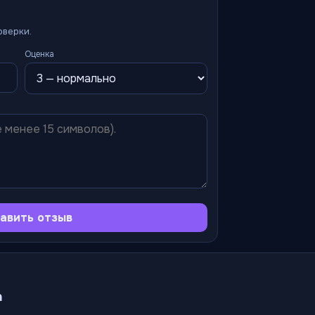
оверки.
Оценка
авить отзыв
а