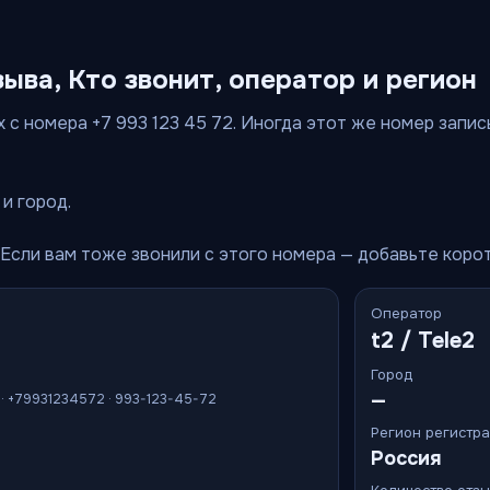
зыва, Кто звонит, оператор и регион
 с номера +7 993 123 45 72. Иногда этот же номер записыв
и город.
 Если вам тоже звонили с этого номера — добавьте коро
Оператор
t2 / Tele2
Город
—
2 · +79931234572 · 993-123-45-72
Регион регистр
Россия