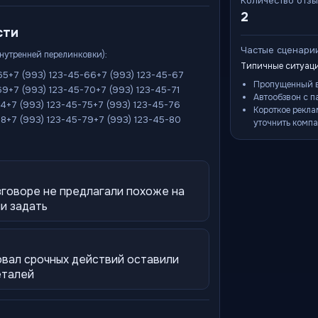
Количество отз
2
сти
Частые сценари
внутренней перелинковки):
Типичные ситуаци
65
+7 (993) 123-45-66
+7 (993) 123-45-67
Пропущенный в
69
+7 (993) 123-45-70
+7 (993) 123-45-71
Автообзвон с п
74
+7 (993) 123-45-75
+7 (993) 123-45-76
Короткое рекла
78
+7 (993) 123-45-79
+7 (993) 123-45-80
уточнить компа
зговоре не предлагали похоже на
ли задать
овал срочных действий оставили
еталей