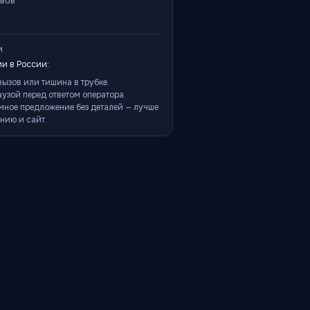
ывов
и
и в России:
ызов или тишина в трубке.
аузой перед ответом оператора.
мное предложение без деталей — лучше
нию и сайт.