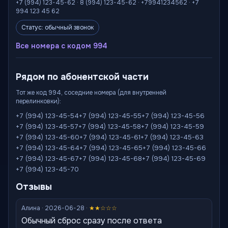
+7 (994) 123-45-62 · 8 (994) 123-45-62 · +79941234562 · +7
994 123 45 62
Статус: обычный звонок
Все номера с кодом 994
Рядом по абонентской части
Тот же код 994, соседние номера (для внутренней
перелинковки):
+7 (994) 123-45-54
+7 (994) 123-45-55
+7 (994) 123-45-56
+7 (994) 123-45-57
+7 (994) 123-45-58
+7 (994) 123-45-59
+7 (994) 123-45-60
+7 (994) 123-45-61
+7 (994) 123-45-63
+7 (994) 123-45-64
+7 (994) 123-45-65
+7 (994) 123-45-66
+7 (994) 123-45-67
+7 (994) 123-45-68
+7 (994) 123-45-69
+7 (994) 123-45-70
Отзывы
Алина · 2026-06-28 ·
★★☆☆☆
Обычный сброс сразу после ответа