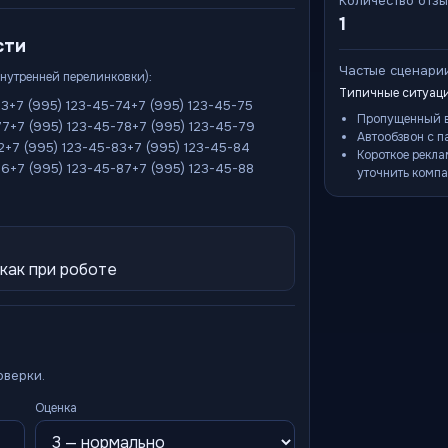
Количество отз
1
сти
Частые сценари
внутренней перелинковки):
Типичные ситуаци
73
+7 (995) 123-45-74
+7 (995) 123-45-75
Пропущенный в
77
+7 (995) 123-45-78
+7 (995) 123-45-79
Автообзвон с п
2
+7 (995) 123-45-83
+7 (995) 123-45-84
Короткое рекла
86
+7 (995) 123-45-87
+7 (995) 123-45-88
уточнить компа
 как при роботе
оверки.
Оценка