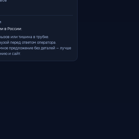
ывов
и
и в России:
ызов или тишина в трубке.
аузой перед ответом оператора.
мное предложение без деталей — лучше
нию и сайт.