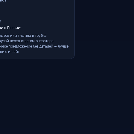
ывов
и
и в России:
ызов или тишина в трубке.
аузой перед ответом оператора.
мное предложение без деталей — лучше
нию и сайт.