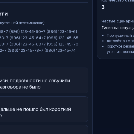
Количество отз
3
сти
Частые сценари
внутренней перелинковки):
Типичные ситуаци
59
+7 (996) 123-45-60
+7 (996) 123-45-61
Пропущенный в
63
+7 (996) 123-45-64
+7 (996) 123-45-65
Автообзвон с п
68
+7 (996) 123-45-69
+7 (996) 123-45-70
Короткое рекла
72
+7 (996) 123-45-73
+7 (996) 123-45-74
уточнить компа
иси, подробности не озвучили
разговора не было
дальше не пошло был короткий
е