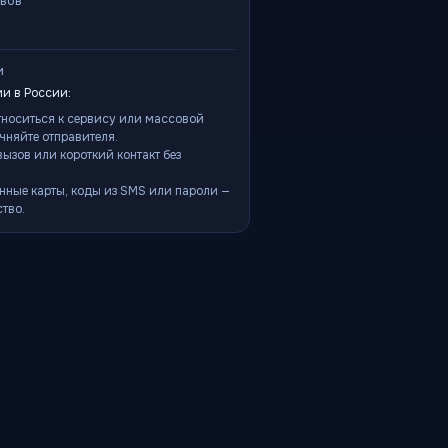
ывов
и
и в России:
тноситься к сервису или массовой
чняйте отправителя.
ызов или короткий контакт без
нные карты, коды из SMS или пароли —
тво.