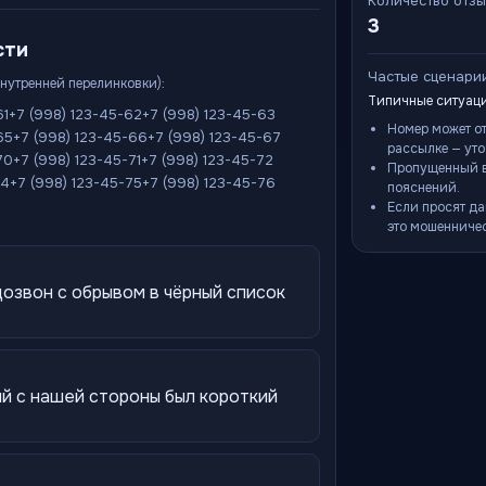
Количество отз
3
сти
Частые сценари
внутренней перелинковки):
Типичные ситуаци
61
+7 (998) 123-45-62
+7 (998) 123-45-63
Номер может о
65
+7 (998) 123-45-66
+7 (998) 123-45-67
рассылке — уто
70
+7 (998) 123-45-71
+7 (998) 123-45-72
Пропущенный в
74
+7 (998) 123-45-75
+7 (998) 123-45-76
пояснений.
Если просят да
это мошенничес
озвон с обрывом в чёрный список
й с нашей стороны был короткий