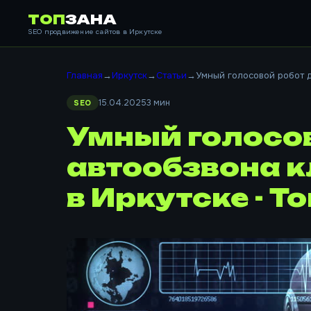
ТОП
ЗАНА
SEO продвижение сайтов в Иркутске
Главная
→
Иркутск
→
Статьи
→
Умный голосовой робот дл
15.04.2025
3 мин
SEO
Умный голосов
автообзвона к
в Иркутске - Т