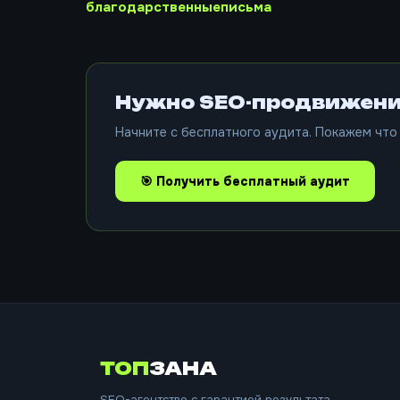
благодарственныеписьма
Нужно SEO-продвижени
Начните с бесплатного аудита. Покажем что 
🎯 Получить бесплатный аудит
ТОП
ЗАНА
SEO-агентство с гарантией результата.