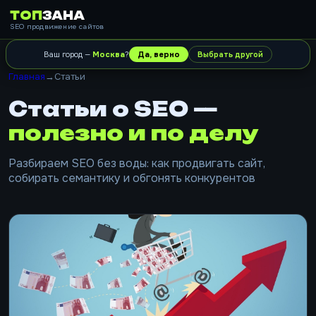
ТОП
ЗАНА
SEO продвижение сайтов
Ваш город —
Москва
?
Да, верно
Выбрать другой
Главная
→
Статьи
Статьи о SEO —
полезно и по делу
Разбираем SEO без воды: как продвигать сайт,
собирать семантику и обгонять конкурентов