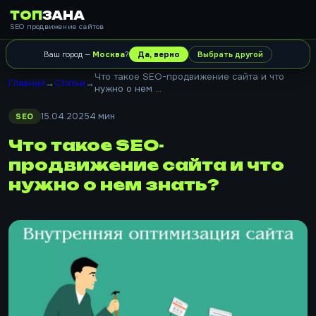
ТОП
ЗАНА
SEO продвижение сайтов
Ваш город —
Москва
?
Да, верно
Выбрать другой
Что такое SEO-продвижение сайта и что
Главная
→
Статьи
→
нужно о нем ...
15.04.2025
4 мин
SEO
Что такое SEO-
продвижение сайта и что
нужно о нем знать?