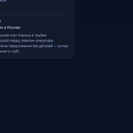
ывов
и
и в Москве:
ызов или тишина в трубке.
аузой перед ответом оператора.
мное предложение без деталей — лучше
нию и сайт.