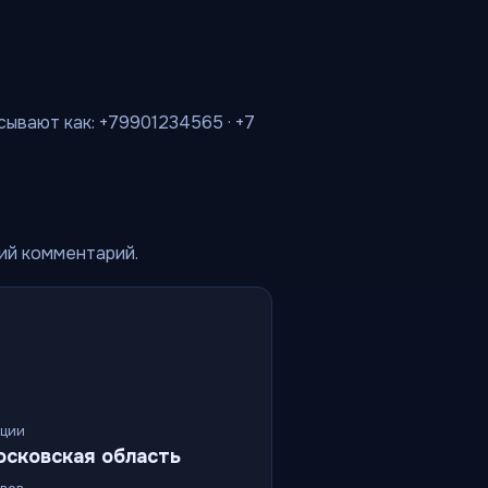
сывают как: +79901234565 · +7
кий комментарий.
ации
осковская область