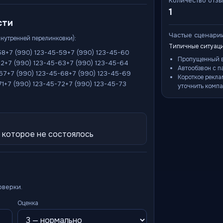
Количество отз
1
сти
Частые сценари
внутренней перелинковки):
Типичные ситуаци
58
+7 (990) 123-45-59
+7 (990) 123-45-60
Пропущенный в
62
+7 (990) 123-45-63
+7 (990) 123-45-64
Автообзвон с п
-67
+7 (990) 123-45-68
+7 (990) 123-45-69
Короткое рекла
71
+7 (990) 123-45-72
+7 (990) 123-45-73
уточнить компа
 которое не состоялось
оверки.
Оценка