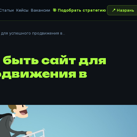
Статьи
Кейсы
Вакансии
🎯 Подобрать стратегию
📍
Назрань
 для успешного продвижения в...
быть сайт для
одвижения в