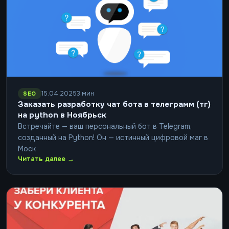
15.04.2025
3 мин
SEO
Заказать разработку чат бота в телеграмм (тг)
на python в Ноябрьск
Встречайте — ваш персональный бот в Telegram,
созданный на Python! Он — истинный цифровой маг в
Моск
Читать далее →