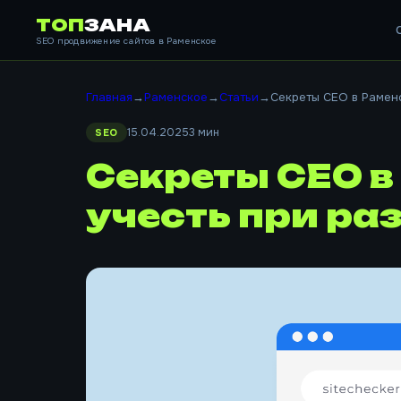
ТОП
ЗАНА
SEO продвижение сайтов в Раменское
Главная
→
Раменское
→
Статьи
→
Секреты СЕО в Раменск
15.04.2025
3 мин
SEO
Секреты СЕО в
учесть при ра