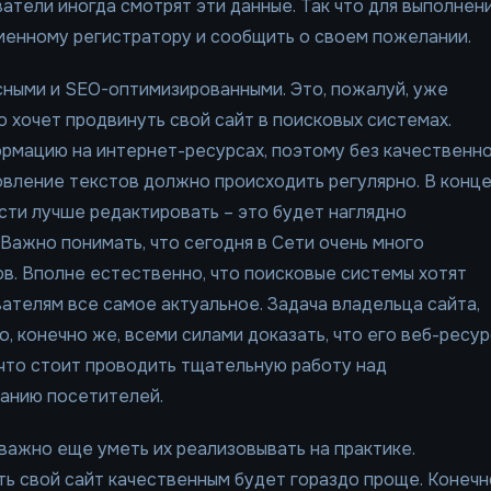
атели иногда смотрят эти данные. Так что для выполнен
менному регистратору и сообщить о своем пожелании.
сными и SEO-оптимизированными. Это, пожалуй, уже
о хочет продвинуть свой сайт в поисковых системах.
рмацию на интернет-ресурсах, поэтому без качественн
новление текстов должно происходить регулярно. В конц
сти лучше редактировать – это будет наглядно
 Важно понимать, что сегодня в Сети очень много
в. Вполне естественно, что поисковые системы хотят
вателям все самое актуальное. Задача владельца сайта,
, конечно же, всеми силами доказать, что его веб-ресур
 что стоит проводить тщательную работу над
манию посетителей.
 важно еще уметь их реализовывать на практике.
ь свой сайт качественным будет гораздо проще. Конечн