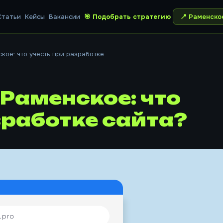
Статьи
Кейсы
Вакансии
🎯 Подобрать стратегию
📍
Раменско
ое: что учесть при разработке...
 Раменское: что
зработке сайта?