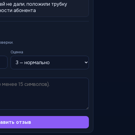
ей не дали, положили трубку
ности абонента
оверки.
Оценка
авить отзыв