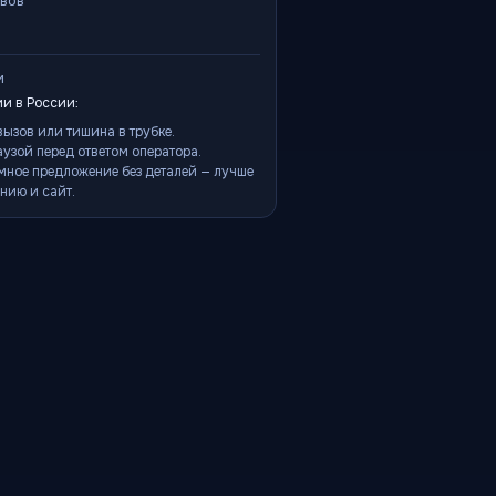
ывов
и
и в России:
ызов или тишина в трубке.
аузой перед ответом оператора.
мное предложение без деталей — лучше
нию и сайт.