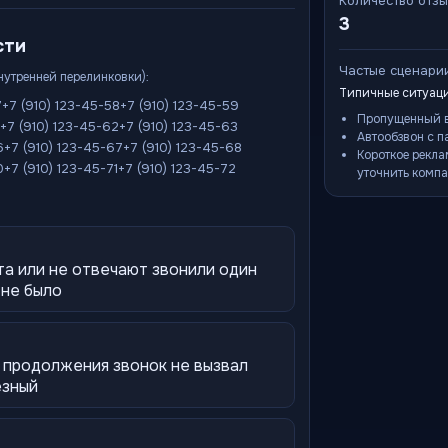
Количество отз
3
сти
Частые сценари
внутренней перелинковки):
Типичные ситуаци
7
+7 (910) 123-45-58
+7 (910) 123-45-59
Пропущенный в
+7 (910) 123-45-62
+7 (910) 123-45-63
Автообзвон с п
6
+7 (910) 123-45-67
+7 (910) 123-45-68
Короткое рекла
0
+7 (910) 123-45-71
+7 (910) 123-45-72
уточнить компа
та или не отвечают звонили один
 не было
 продолжения звонок не вызвал
езный