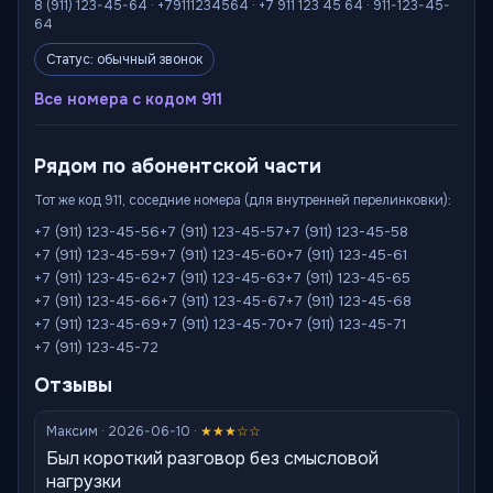
8 (911) 123-45-64 · +79111234564 · +7 911 123 45 64 · 911-123-45-
64
Статус: обычный звонок
Все номера с кодом 911
Рядом по абонентской части
Тот же код 911, соседние номера (для внутренней перелинковки):
+7 (911) 123-45-56
+7 (911) 123-45-57
+7 (911) 123-45-58
+7 (911) 123-45-59
+7 (911) 123-45-60
+7 (911) 123-45-61
+7 (911) 123-45-62
+7 (911) 123-45-63
+7 (911) 123-45-65
+7 (911) 123-45-66
+7 (911) 123-45-67
+7 (911) 123-45-68
+7 (911) 123-45-69
+7 (911) 123-45-70
+7 (911) 123-45-71
+7 (911) 123-45-72
Отзывы
Максим · 2026-06-10 ·
★★★☆☆
Был короткий разговор без смысловой
нагрузки