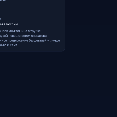
ывов
и
и в России:
ызов или тишина в трубке.
аузой перед ответом оператора.
мное предложение без деталей — лучше
нию и сайт.