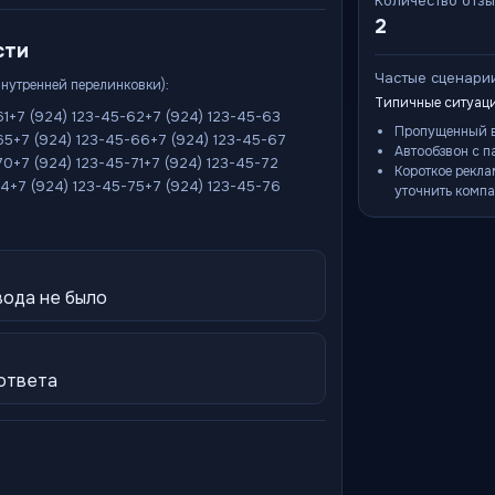
Количество отз
2
сти
Частые сценари
внутренней перелинковки):
Типичные ситуаци
61
+7 (924) 123-45-62
+7 (924) 123-45-63
Пропущенный в
65
+7 (924) 123-45-66
+7 (924) 123-45-67
Автообзвон с п
70
+7 (924) 123-45-71
+7 (924) 123-45-72
Короткое рекла
74
+7 (924) 123-45-75
+7 (924) 123-45-76
уточнить компа
вода не было
 ответа