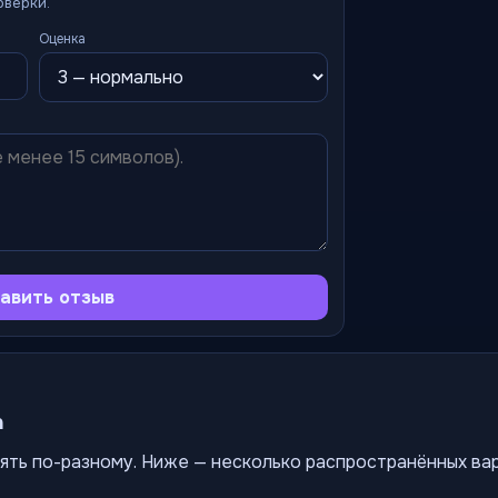
оверки.
Оценка
авить отзыв
а
ять по-разному. Ниже — несколько распространённых ва