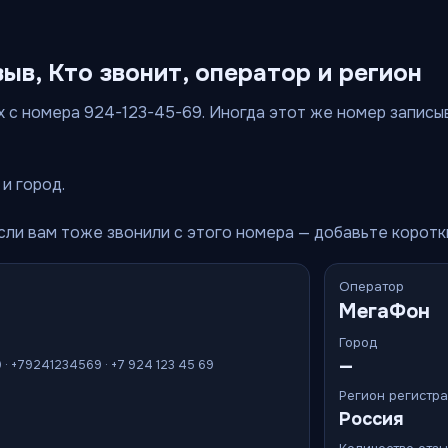
зыв, Кто звонит, оператор и регион
 с номера 924-123-45-69. Иногда этот же номер записыва
и город.
Если вам тоже звонили с этого номера — добавьте корот
Оператор
МегаФон
Город
—
9 · +79241234569 · +7 924 123 45 69
Регион регистр
Россия