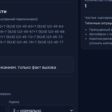
Количество отз
1
сти
Частые сценари
внутренней перелинковки):
Типичные ситуаци
62
+7 (924) 123-45-63
+7 (924) 123-45-64
Пропущенный в
66
+7 (924) 123-45-67
+7 (924) 123-45-68
Автообзвон с п
1
+7 (924) 123-45-72
+7 (924) 123-45-73
Короткое рекла
75
+7 (924) 123-45-76
+7 (924) 123-45-77
уточнить компа
жанием, только факт вызова
оверки.
Оценка