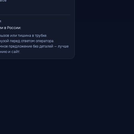
ывов
и
и в России:
ызов или тишина в трубке.
аузой перед ответом оператора.
мное предложение без деталей — лучше
нию и сайт.