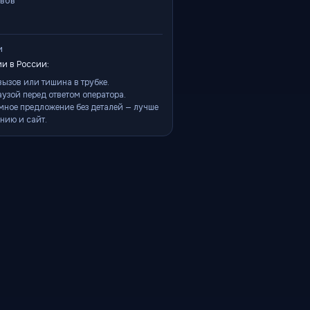
ывов
и
и в России:
ызов или тишина в трубке.
аузой перед ответом оператора.
мное предложение без деталей — лучше
нию и сайт.