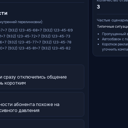
Количество отз
3
сти
Частые сценари
внутренней перелинковки):
Типичные ситуаци
67
+7 (932) 123-45-68
+7 (932) 123-45-69
Пропущенный в
1
+7 (932) 123-45-72
+7 (932) 123-45-73
Автообзвон с п
76
+7 (932) 123-45-77
+7 (932) 123-45-78
Короткое рекла
80
+7 (932) 123-45-81
+7 (932) 123-45-82
уточнить компа
 и сразу отключились общение
нь коротким
ности абонента похоже на
ссивного давления