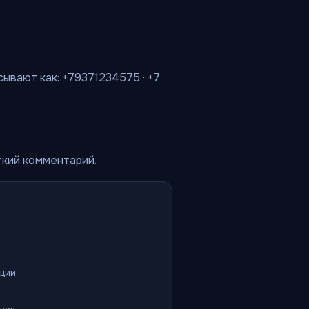
сывают как: +79371234575 · +7
ткий комментарий.
ации