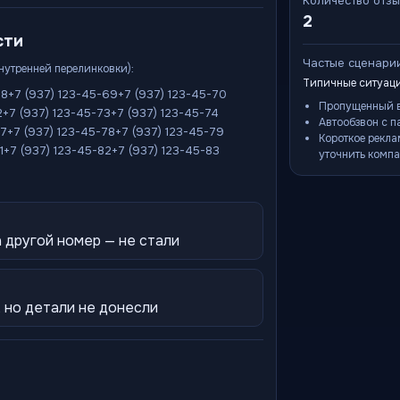
Количество отз
2
сти
Частые сценари
внутренней перелинковки):
Типичные ситуаци
68
+7 (937) 123-45-69
+7 (937) 123-45-70
Пропущенный в
2
+7 (937) 123-45-73
+7 (937) 123-45-74
Автообзвон с п
77
+7 (937) 123-45-78
+7 (937) 123-45-79
Короткое рекла
1
+7 (937) 123-45-82
+7 (937) 123-45-83
уточнить компа
 другой номер — не стали
 но детали не донесли