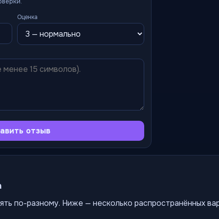
оверки.
Оценка
авить отзыв
а
ять по-разному. Ниже — несколько распространённых ва