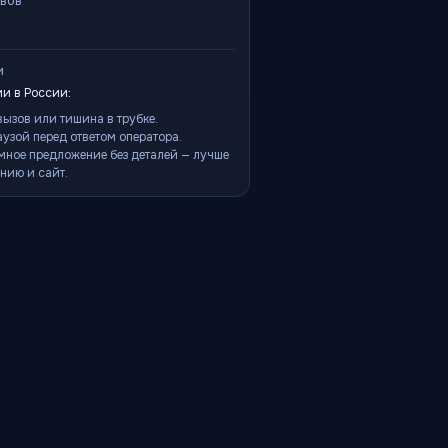
ывов
и
и в России:
ызов или тишина в трубке.
аузой перед ответом оператора.
мное предложение без деталей — лучше
нию и сайт.