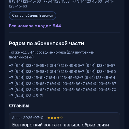
8 (944) 123-45-63 · +79441234563 · +7 944 123 45 63 · 944-
123-45-63
Статус: обычный звонок
Все номера с кодом 944
Рядом по абонентской части
Тот же код 944, соседние номера (для внутренней
перелинковки):
+7 (944) 123-45-55
+7 (944) 123-45-56
+7 (944) 123-45-57
+7 (944) 123-45-58
+7 (944) 123-45-59
+7 (944) 123-45-60
+7 (944) 123-45-61
+7 (944) 123-45-62
+7 (944) 123-45-64
+7 (944) 123-45-65
+7 (944) 123-45-66
+7 (944) 123-45-67
+7 (944) 123-45-68
+7 (944) 123-45-69
+7 (944) 123-45-70
+7 (944) 123-45-71
Отзывы
Анна · 2026-07-01 ·
★★★★☆
Был короткий контакт, дальше обрыв связи