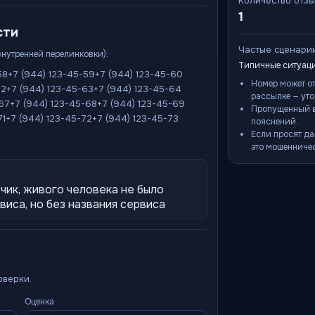
Количество отз
1
сти
Частые сценари
внутренней перелинковки):
Типичные ситуаци
58
+7 (944) 123-45-59
+7 (944) 123-45-60
Номер может о
62
+7 (944) 123-45-63
+7 (944) 123-45-64
рассылке — уто
-67
+7 (944) 123-45-68
+7 (944) 123-45-69
Пропущенный в
71
+7 (944) 123-45-72
+7 (944) 123-45-73
пояснений.
Если просят да
это мошенничес
чик, живого человека не было
иса, но без названия сервиса
оверки.
Оценка