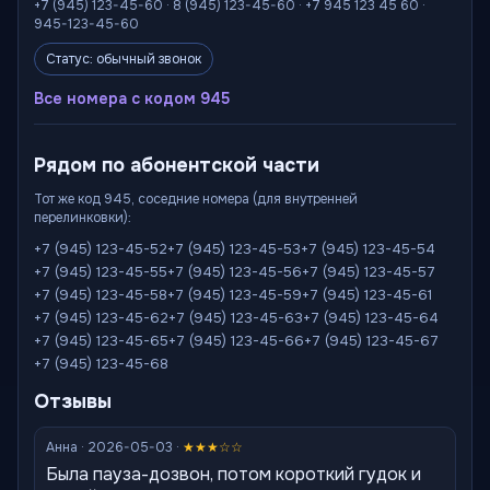
+7 (945) 123-45-60 · 8 (945) 123-45-60 · +7 945 123 45 60 ·
945-123-45-60
Статус: обычный звонок
Все номера с кодом 945
Рядом по абонентской части
Тот же код 945, соседние номера (для внутренней
перелинковки):
+7 (945) 123-45-52
+7 (945) 123-45-53
+7 (945) 123-45-54
+7 (945) 123-45-55
+7 (945) 123-45-56
+7 (945) 123-45-57
+7 (945) 123-45-58
+7 (945) 123-45-59
+7 (945) 123-45-61
+7 (945) 123-45-62
+7 (945) 123-45-63
+7 (945) 123-45-64
+7 (945) 123-45-65
+7 (945) 123-45-66
+7 (945) 123-45-67
+7 (945) 123-45-68
Отзывы
Анна · 2026-05-03 ·
★★★☆☆
Была пауза-дозвон, потом короткий гудок и