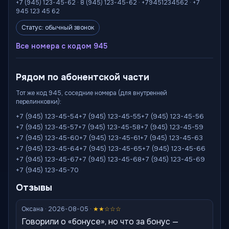
+7 (945) 123-45-62 · 8 (945) 123-45-62 · +79451234562 · +7
945 123 45 62
Статус: обычный звонок
Все номера с кодом 945
Рядом по абонентской части
Тот же код 945, соседние номера (для внутренней
перелинковки):
+7 (945) 123-45-54
+7 (945) 123-45-55
+7 (945) 123-45-56
+7 (945) 123-45-57
+7 (945) 123-45-58
+7 (945) 123-45-59
+7 (945) 123-45-60
+7 (945) 123-45-61
+7 (945) 123-45-63
+7 (945) 123-45-64
+7 (945) 123-45-65
+7 (945) 123-45-66
+7 (945) 123-45-67
+7 (945) 123-45-68
+7 (945) 123-45-69
+7 (945) 123-45-70
Отзывы
Оксана · 2026-08-05 ·
★★☆☆☆
Говорили о «бонусе», но что за бонус —