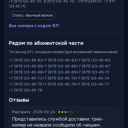
+7 (971) 123-45-70 · 8 (971) 123-45-70 · +79711234570 · +7 971
123 45 70
Статус: обычный звонок
Все номера с кодом 971
Рядом по абонентской части
Тот же код 971, соседние номера (для внутренней перелинковки):
+7 (971) 123-45-62
+7 (971) 123-45-63
+7 (971) 123-45-64
+7 (971) 123-45-65
+7 (971) 123-45-66
+7 (971) 123-45-67
+7 (971) 123-45-68
+7 (971) 123-45-69
+7 (971) 123-45-71
+7 (971) 123-45-72
+7 (971) 123-45-73
+7 (971) 123-45-74
+7 (971) 123-45-75
+7 (971) 123-45-76
+7 (971) 123-45-77
+7 (971) 123-45-78
Отзывы
Маргарита · 2026-03-24 ·
★★★☆☆
Представились службой доставки, трек-
номер не назвали сообщили об «акции»,