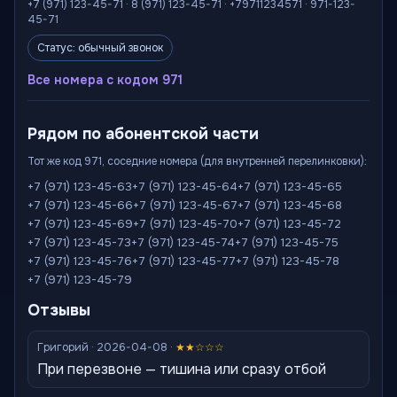
+7 (971) 123-45-71 · 8 (971) 123-45-71 · +79711234571 · 971-123-
45-71
Статус: обычный звонок
Все номера с кодом 971
Рядом по абонентской части
Тот же код 971, соседние номера (для внутренней перелинковки):
+7 (971) 123-45-63
+7 (971) 123-45-64
+7 (971) 123-45-65
+7 (971) 123-45-66
+7 (971) 123-45-67
+7 (971) 123-45-68
+7 (971) 123-45-69
+7 (971) 123-45-70
+7 (971) 123-45-72
+7 (971) 123-45-73
+7 (971) 123-45-74
+7 (971) 123-45-75
+7 (971) 123-45-76
+7 (971) 123-45-77
+7 (971) 123-45-78
+7 (971) 123-45-79
Отзывы
Григорий · 2026-04-08 ·
★★☆☆☆
При перезвоне — тишина или сразу отбой