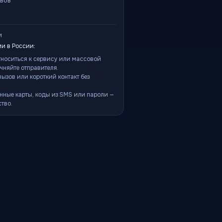
ывов
и
и в России:
тноситься к сервису или массовой
чняйте отправителя.
ызов или короткий контакт без
нные карты, коды из SMS или пароли —
тво.