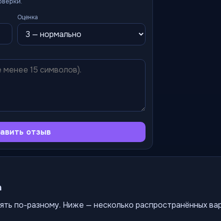
оверки.
Оценка
авить отзыв
а
ять по-разному. Ниже — несколько распространённых ва