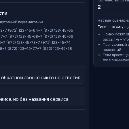
Количество отз
2
сти
Частые сценари
внутренней перелинковки):
Типичные ситуаци
63
+7 (972) 123-45-64
+7 (972) 123-45-65
Номер может о
67
+7 (972) 123-45-68
+7 (972) 123-45-69
рассылке — уто
2
+7 (972) 123-45-73
+7 (972) 123-45-74
Пропущенный в
76
+7 (972) 123-45-77
+7 (972) 123-45-78
пояснений.
Если просят да
это мошенничес
 обратном звонке никто не ответил
иса, но без названия сервиса