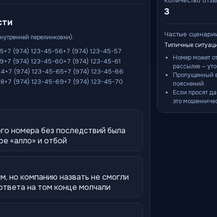
Количество отз
3
сти
Частые сценари
внутренней перелинковки):
Типичные ситуаци
55
+7 (974) 123-45-56
+7 (974) 123-45-57
Номер может о
59
+7 (974) 123-45-60
+7 (974) 123-45-61
рассылке — уто
64
+7 (974) 123-45-65
+7 (974) 123-45-66
Пропущенный в
68
+7 (974) 123-45-69
+7 (974) 123-45-70
пояснений.
Если просят да
это мошенничес
ого номера без последствий была
ое «алло» и отбой
, но компанию назвать не смогли
 ответа на том конце молчали