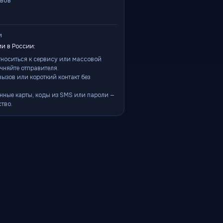
ывов
и
и в России:
тноситься к сервису или массовой
чняйте отправителя.
ызов или короткий контакт без
нные карты, коды из SMS или пароли —
тво.