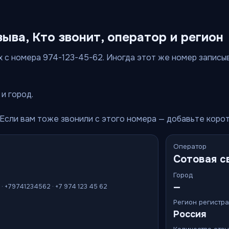
зыва, Кто звонит, оператор и регион
 с номера 974-123-45-62. Иногда этот же номер записыва
и город.
 Если вам тоже звонили с этого номера — добавьте коро
Оператор
Сотовая с
Город
—
 · +79741234562 · +7 974 123 45 62
Регион регистр
Россия