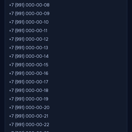
+7 (991) 000-00-08
+7 (991) 000-00-09
+7 (991) 000-00-10
+7 (991) 000-00-11
+7 (991) 000-00-12
+7 (991) 000-00-13
+7 (991) 000-00-14
+7 (991) 000-00-15
+7 (991) 000-00-16
+7 (991) 000-00-17
+7 (991) 000-00-18
+7 (991) 000-00-19
+7 (991) 000-00-20
+7 (991) 000-00-21
+7 (991) 000-00-22