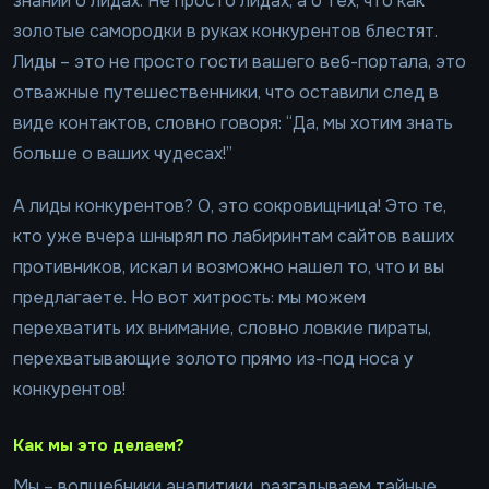
знаний о лидах. Не просто лидах, а о тех, что как
золотые самородки в руках конкурентов блестят.
Лиды – это не просто гости вашего веб-портала, это
отважные путешественники, что оставили след в
виде контактов, словно говоря: “Да, мы хотим знать
больше о ваших чудесах!”
А лиды конкурентов? О, это сокровищница! Это те,
кто уже вчера шнырял по лабиринтам сайтов ваших
противников, искал и возможно нашел то, что и вы
предлагаете. Но вот хитрость: мы можем
перехватить их внимание, словно ловкие пираты,
перехватывающие золото прямо из-под носа у
конкурентов!
Как мы это делаем?
Мы – волшебники аналитики, разгадываем тайные