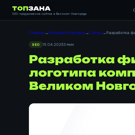
ТОП
ЗАНА
SEO продвижение сайтов в Великом Новгороде
Главная
→
Великий Новгород
→
Статьи
→
Разработка фи
15.04.2025
3 мин
SEO
Разработка ф
логотипа комп
Великом Новг