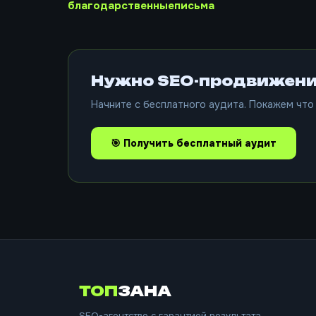
благодарственныеписьма
Нужно SEO-продвижени
Начните с бесплатного аудита. Покажем что 
🎯 Получить бесплатный аудит
ТОП
ЗАНА
SEO-агентство с гарантией результата.