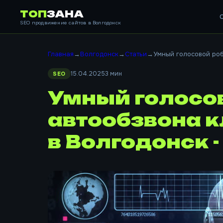
ТОП
ЗАНА
SEO продвижение сайтов в Волгодонск
Главная
→
Волгодонск
→
Статьи
→
Умный голосовой робо
15.04.2025
3 мин
SEO
Умный голосов
автообзвона к
в Волгодонск -