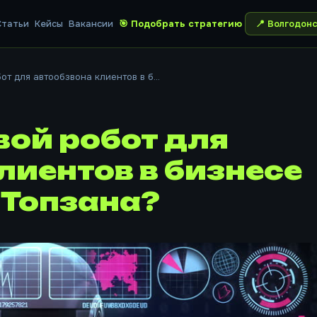
Статьи
Кейсы
Вакансии
🎯 Подобрать стратегию
📍
Волгодон
т для автообзвона клиентов в б...
ой робот для
лиентов в бизнесе
 Топзана?