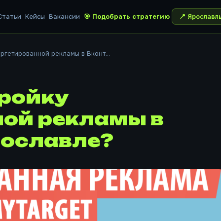
Статьи
Кейсы
Вакансии
🎯 Подобрать стратегию
📍
Ярославл
ргетированной рекламы в Вконт...
тройку
ной рекламы в
рославле?