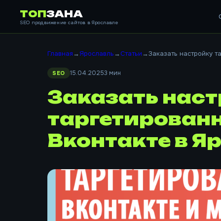
ТОП
ЗАНА
SEO продвижение сайтов в Ярославле
Главная
→
Ярославль
→
Статьи
→
Заказать настройку та
15.04.2025
3 мин
SEO
Заказать нас
таргетирован
Вконтакте в Я