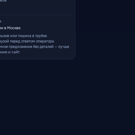
ывов
и
и в Москве:
ызов или тишина в трубке.
аузой перед ответом оператора.
мное предложение без деталей — лучше
нию и сайт.