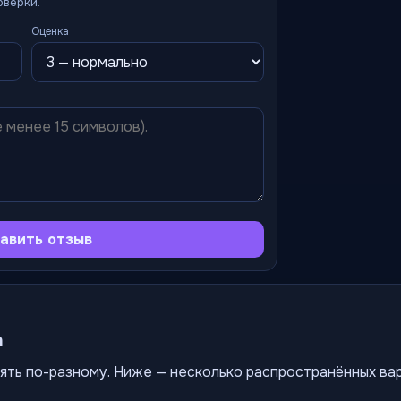
оверки.
Оценка
авить отзыв
а
ять по-разному. Ниже — несколько распространённых ва