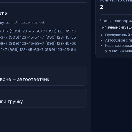
Количество отз
2
сти
Частые сценари
внутренней перелинковки):
Типичные ситуаци
-49
+7 (999) 123-45-50
+7 (999) 123-45-51
Пропущенный в
53
+7 (999) 123-45-54
+7 (999) 123-45-55
Автообзвон с п
58
+7 (999) 123-45-59
+7 (999) 123-45-60
Короткое рекла
62
+7 (999) 123-45-63
+7 (999) 123-45-64
уточнить компа
звоне — автоответчик
или трубку