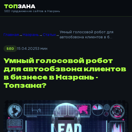
ТОП
ЗАНА
SEO продвижение сайтов в Назрань
Умный голосовой робот для
Главная
→
Назрань
→
Статьи
→
автообзвона клиентов в б...
15.04.2025
3 мин
SEO
Умный голосовой робот
для автообзвона клиентов
в бизнесе в Назрань -
Топзана?