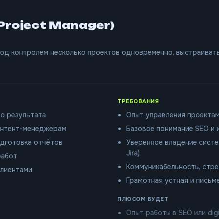
roject Manager)
од контролем несколько проектов одновременно, выстраивать
ТРЕБОВАНИЯ
до результата
Опыт управления проектами 
онтент-менеджерам
Базовое понимание SEO и 
одготовка отчётов
Уверенное владение систем
Jira)
работ
Коммуникабельность, стр
клиентами
Грамотная устная и письм
ПЛЮСОМ БУДЕТ
Опыт работы в SEO или digi