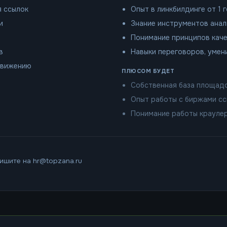
я ссылок
Опыт в линкбилдинге от 1 
и
Знание инструментов анализ
Понимание принципов кач
в
Навыки переговоров, умен
движению
ПЛЮСОМ БУДЕТ
Собственная база площад
Опыт работы с биржами с
Понимание работы крауле
ишите на hr@topzana.ru