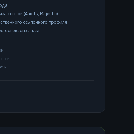
года
а ссылок (Ahrefs, Majestic)
ественного ссылочного профиля
ие договариваться
ок
сылок
ров