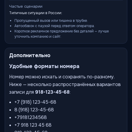
Частые сценарии
Типичные ситуации в России:
Пропущенный вызов или тишина в трубке.
Автообзвон с паузой перед ответом оператора.
Короткое рекламное предложение без деталей — лучше
уточнить компанию и сайт.
Дополнительно
Удобные форматы номера
Номер можно искать и сохранять по-разному.
Ниже — несколько распространённых вариантов
записи для
918-123-45-68
:
+7 (918) 123-45-68
8 (918) 123-45-68
+79181234568
+7 918 123 45 68